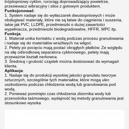
trójstopniowy cyklon, rurociąg doprowadzający powietrze,
przesiewacz wibracyjny i silos z gotowym produktem.
Funkcjonować
:
System nadaje się do wytłaczarek dwustopniowych i może
obsługiwać materiały, które nie są łatwe do ciągnienia i suszenia,
takie jak PVC, LLDPE, przedmieszki o dużej zawartości
wypełniacza, przedmieszki biodegradowalne, HFFR, WPC itp.
Funkcja
:
Materiał unika kontaktu z wodą podczas procesu granulowania
i nadaje się do materiałów wrażliwych na wilgoć.
Pelety po pocięciu mają postać okrągłych płatków. Ze względu
na siłę odśrodkową separatora cyklonowego, pelety mają
przeważnie kształt nerkowca.
Średnicę i grubość cząstek można dostosować do wymagań
klienta.
Aplikacja
:
Nadaje się do produkcji wysokiej jakości granulatu tworzyw
sztucznych, szczególnie tych materiałów, które mogą ulec
uszkodzeniu podczas chłodzenia wodą lub granulowania pod
wodą.
Ponieważ pominięto czas chłodzenia zbiornika wody lub
przenośnika taśmowego, wydajność tej metody granulowania jest
stosunkowo wysoka