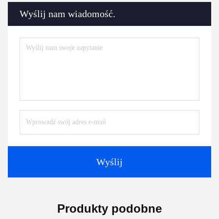
maszyna pomocnicza ekstrudera
Akcesoria do ekstruderów
Kontakty
Kontakty:
Mr. Jayce
Tel.:
+86 15251884557
Faks:
86-15251884557
Rozmawiaj Teraz.
Wyślij nam wiadomość.