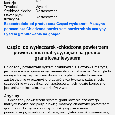
Tak
korozję:
Trwałość:
Wysoki
Szybkość cięcia:
Dostosowane
Otwór płytki
Dostosowane
filtracyjnej:
Bezpośrednio od producenta Części wytłaczarki Maszyna
pomocnicza Chłodzona powietrzem powierzchnia matrycy
System granulowania na gorąco
Części do wytłaczarek -
chłodzona powietrzem
powierzchnia matrycy, cięcie na gorąco,
granulowanie
system
Chłodzony powietrzem system granulowania z czołową matrycą
jest wysoce wydajnym urządzeniem do granulowania. Ze względu
na wysoką wydajność i możliwości adaptacji znalazł szerokie
zastosowanie w przemyśle przetwórstwa tworzyw sztucznych,
szczególnie w specyficznych zastosowaniach, gdzie konieczne
jest unikanie kontaktu materiałów z wodą.
Atrybuty:
Chłodzony powietrzem system granulowania czołowego
matrycy zwykle obejmuje głowicę matrycy, chłodzony powietrzem
granulator do cięcia na gorąco, pokrywę pierścienia
powietrznego, wózek granulujący, wentylator wysokociśnieniowy,