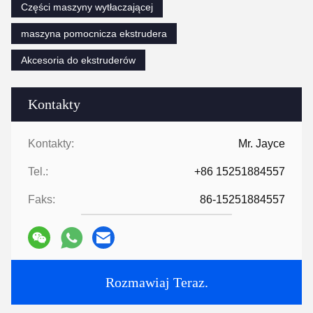
powierzchnia fabryki?
Jesteśmy producentem, fabryka ma ponad 5000 metrów
kwadratowych.
3:
Akcesoria śrubowe i lufowe, kto jest produkowany?
Nasza fabryka produkuje je samodzielnie
4: Czy mogę zamówić próbkę wytłaczarki?
Tak, przyjmujemy przykładowe zamówienie w celu przetestowania
i sprawdzenia jakości. Dopuszczalne są próbki mieszane.
5: Jak kontynuować zamówienie?
Po pierwsze, daj nam znać swoje wymagania lub aplikację.
Po drugie, wyceniamy zgodnie z Twoimi wymaganiami lub
naszymi sugestiami.
Po trzecie, klient potwierdza próbki i składa depozyt w celu
formalnego zamówienia.
Po czwarte, organizujemy produkcję.
Na koniec zorganizuj dostawę
6:
Zapewnij technologię i formułę
?
W przypadku zamówień powyżej określonej kwoty zapewnimy
technologię i formułę, które pomogą Państwu w realizacji
projektu.
7:
Masz katalog?
Album HLD.pdf
Tags:
Części maszyny wytłaczającej