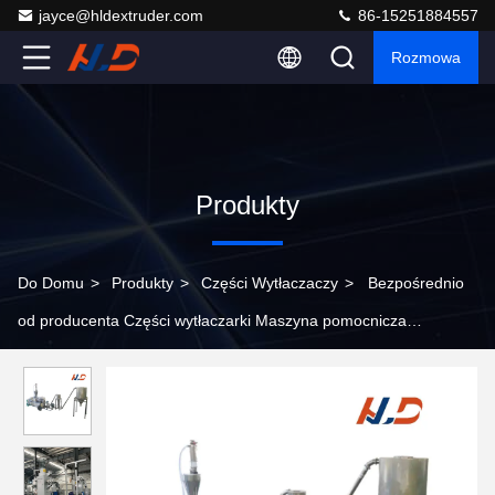
jayce@hldextruder.com
86-15251884557
Rozmowa
Produkty
Do Domu
>
Produkty
>
Części Wytłaczaczy
>
Bezpośrednio
od producenta Części wytłaczarki Maszyna pomocnicza
Chłodzona powietrzem powierzchnia matrycy System
granulowania na gorąco