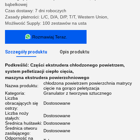
bąbelkowej
Czas dostawy: 7 dni roboczych
Zasady płatności: L/C, D/A, D/P, T/T, Western Union,
Możliwość Supply: 100 zestawów na usta
Rozmawiaj Teraz.
Szczegóły produktu
Opis produktu
Podkreślić:
Części ekstrudera chłodzonego powietrzem
,
system pelletizacji ciepło cięcia
,
maszyna ekstrudera powierzchniowego
chłodzona powietrzem powierzchnia matrycy
Nazwa produktu:
cięcie na gorąco peletyzacja
Kategoria:
Granulator z tworzywa sztucznego
Liczba
obracających się
Dostosowane
ostrzy:
Liczba noży
Dostosowane
stałych:
Średnica huśtawki:
Dostosowane
Średnica otworu
Dostosowane
zasilającego:
Odporność na