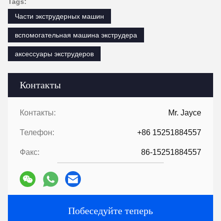
2Вы торговцы или производители?Какая площадь
завода?
Мы производитель, завод площадью более 5000 квадратных
метров.
3:
Приборы для винтов и стволов, кто производит?
Наш завод производит его самостоятельно.
4Можно заказать образец экструдера?
Да, мы приветствуем заказ образца для проверки качества.
5Как выполнить заказ?
Во-первых, сообщите нам о ваших требованиях или заявке.
Во-вторых, мы цитируем в соответствии с вашими
требованиями или нашими предложениями.
В-третьих,заказчик подтверждает образцы и делает депозит
для формального заказа.
В-четвертых, мы организуем производство.
Наконец, организуйте доставку.
6:
Предоставление технологии и формулы
?
Для заказов свыше определенного количества, мы
предоставим технологию и формулу, чтобы помочь вам
завершить проект.
7:
У вас есть каталог?
HLD Альбом.pdf
Tags: