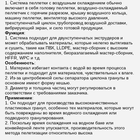
Система пеллетки с воздушным охлаждением обычно
включает в себя головку пеллетки, воздушно-охлаждаемый
пеллетчик с горячим разрезом, крышку воздушного кольца,
машину пеллетки, вентилятор высокого давления,
трехступенчатый циклон,трубопровод воздушной доставки,
вибрирующий экран, и сило готовой продукции.
Функция
:
Система подходит для двухступенчатых экструдеров и
может обрабатывать материалы, которые нелегко вытягивать
и сушить, такие как ПВХ, LLDPE, мастер-сборник с высоким
содержанием наполнителя, биоразлагаемый мастер-сборник,
HFFR, WPC и т.д.
Особенность
:
Материал избегает контакта с водой во время процесса
пеллетки и подходит для материалов, чувствительных к влаге.
Из-за центробежной силы сепаратора циклона гранулы в
основном имеют форму кешью.
Диаметр и толщина частиц могут регулироваться в
соответствии с требованиями заказчика.
Применение
:
Он подходит для производства высококачественных
пластиковых гранул, особенно тех материалов, которые могут
быть повреждены во время водяного охлаждения или
подводного гранулирования.
Поскольку время охлаждения на водном баке или
конвейерной ленте упускается, производительность этого
метода пелетизации относительно высока