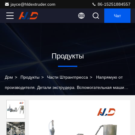
jayce@hldextruder.com
86-15251884557
Чат
Продукты
Дом
>
Продукты
>
Части Штрангпресса
>
Напрямую от
производителя. Детали экструдера. Вспомогательная машина.
Поверхность матрицы с воздушным охлаждением. Горячая
резка. Система гранулирования.