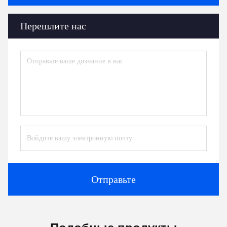
Части экструдерных машин
вспомогательная машина экструдера
аксессуары экструдеров
Контакты
Контакты:
Mr. Jayce
Телефон:
+86 15251884557
Факс:
86-15251884557
Побеседуйте теперь