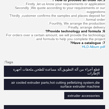
5:How to proceed an order for ?
Firstly ,let us know your requirements or application.
Secondly ,We quote according to your requirements or our
suggestions.
Thirdly ,customer confirms the samples and places deposit for
formal order.
Fourthly, We arrange the production.
Finally, arrange delivery
?
Provide technology and formula
6:
For orders over a certain amount, we will provide the technology
and formula to help you complete the project.
Have a catalogue​?
7:
HLD Album.pdf
Tags:
قطع أجزاء من آلة التطويق,آلة مساعدة للطحن,ملحقات أجهزة
الإطارات
air cooled extruder parts,hot cutting pelletizing system,die
surface extruder machine
extruder accessories