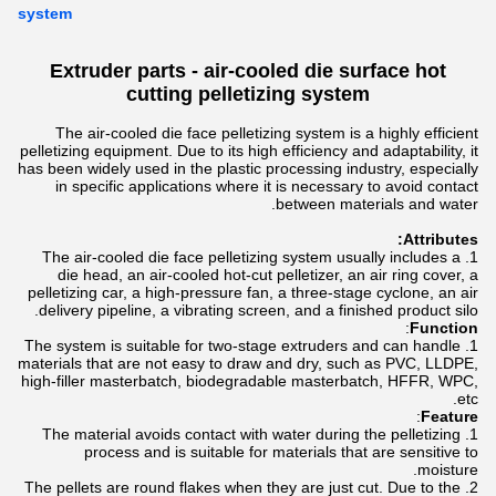
system
Extruder parts -
air-cooled die surface hot
cutting pelletizing
system
The air-cooled die face pelletizing system is a highly efficient
pelletizing equipment. Due to its high efficiency and adaptability, it
has been widely used in the plastic processing industry, especially
in specific applications where it is necessary to avoid contact
between materials and water.
Attributes:
The air-cooled die face pelletizing system usually includes a
die head, an air-cooled hot-cut pelletizer, an air ring cover, a
pelletizing car, a high-pressure fan, a three-stage cyclone, an air
delivery pipeline, a vibrating screen, and a finished product silo.
:
Function
The system is suitable for two-stage extruders and can handle
materials that are not easy to draw and dry, such as PVC, LLDPE,
high-filler masterbatch, biodegradable masterbatch, HFFR, WPC,
etc.
:
Feature
The material avoids contact with water during the pelletizing
process and is suitable for materials that are sensitive to
moisture.
The pellets are round flakes when they are just cut. Due to the