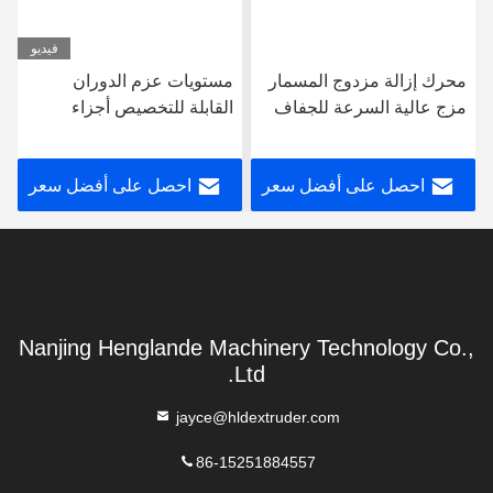
فيديو
محرك إزالة مزدوج المسمار
مستويات عزم الدوران
مزج عالية السرعة للجفاف
القابلة للتخصيص أجزاء
في مسحوق نوع مختبر
الجهاز الجهاز الجهاز الجهاز
احصل على أفضل سعر
احصل على أفضل سعر
Nanjing Henglande Machinery Technology Co.,
Ltd.
jayce@hldextruder.com
86-15251884557