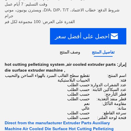
وقت التسليم: 7 أيام عمل
شروط الدفع: خطاب الاعتماد، D/A، D/P، T/T، ويسترن يونيون، موني
جرام
القدرة على العرض: 100 مجموعة لكل فم
احصل على أفضل سعر
تفاصيل المنتج
وصف المنتج
إبراز:
air cooled extruder parts
,
hot cutting pelletizing system
die surface extruder machine
,
اسم المنتج:
تقطيع سطح القالب المبرد بالهواء الساخن والتحبيب
فئة:
الحبيبات البلاستيكية
عدد الشفرات الدوارة:
حسب الطلب
عدد السكاكين الثابتة:
حسب الطلب
قطر التأرجح:
حسب الطلب
قطر منفذ التغذية:
حسب الطلب
مقاومة التآكل:
نعم
متانة:
عالي
سرعة القاطع:
حسب الطلب
فتحة لوحة الفلتر:
حسب الطلب
Direct from the manufacturer Extruder Parts Auxiliary
Machine Air Cooled Die Surface Hot Cutting Pelletizing