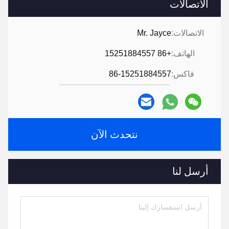
الاتصالات
الاتصالات:
Mr. Jayce
الهاتف:
+86 15251884557
فاكس:
86-15251884557
نتحدث الآن
أرسل لنا