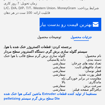
زمان تحویل: 7 روز کاری
شرایط پرداخت: L/C، D/A، D/P، T/T، Western Union، MoneyGram
قابلیت ارائه: 100 ست در هر دهان
بهترین قیمت رو بدست بیار
جزئیات محصول
توضیحات محصول
برجسته کردن:
قطعات اکستروژر خنک شده با هوا
,
سیستم گلوله سازی برش گرم
,
دستگاه اکسترودر سطح مردار
نام محصول:
گلوله سازی برش گرم سطح قالب با هوا خنک
دسته بندی:
دانه پلاستیکی
تعداد تیغه های چرخان:
سفارشی
تعداد چاقوهای ثابت:
سفارشی
قطر نوسان:
سفارشی
قطر پورت تغذیه:
سفارشی
مقاومت در برابر خوردگی:
بله
ماندگاری:
بالا
سرعت برش:
سفارشی
دیافراگم صفحه فیلتر:
سفارشی
مستقیما از تولید کننده قطعات Extruder ماشین کمکی هوا خنک شده
Die سطح برش گرم سیستم pelletizing