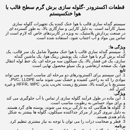
قطعات اکسترودر -
گلوله سازی برش گرم سطح قالب با
هوا خنک
سیستم
سیستم گندله سازی قالب با هوا خنک کننده یک تجهیزات گلوله سازی
بسیار کارآمد است. به دلیل کارایی و سازگاری بالا، به طور گسترده ای
در صنعت پردازش پلاستیک، به ویژه در کاربردهای خاص که لازم است از
تماس بین مواد و آب اجتناب شود، استفاده شده است.
ویژگی ها:
سیستم گندله سازی قالب با هوا خنک معمولاً شامل یک سر قالب، یک
گندله برش گرم با هوا خنک، یک پوشش رینگ هوا، یک ماشین گندله
سازی، یک فن فشار بالا، یک سیکلون سه مرحله ای، یک خط لوله انتقال
هوا، یک صفحه ارتعاشی و یک سیلو محصول نهایی است.
تابع
:
این سیستم برای اکسترودرهای دو مرحله ای مناسب است و می تواند
موادی را که به راحتی کشیده و خشک نمی شوند مانند PVC، LLDPE،
مستربچ با پرکننده بالا، مستربچ زیست تخریب پذیر، HFFR، WPC و غیره
کنترل کند.
ویژگی
:
این ماده در طول فرآیند گلوله سازی از تماس با آب جلوگیری می کند
و برای مواد حساس به رطوبت مناسب است.
گلوله ها هنگامی که به تازگی بریده می شوند، پوسته های گرد هستند.
به دلیل نیروی گریز از مرکز جداکننده سیکلون، گلوله ها بیشتر به شکل
بادام هندی هستند.
قطر و ضخامت ذرات را می توان با توجه به نیاز مشتری تنظیم کرد.
برنامه
: