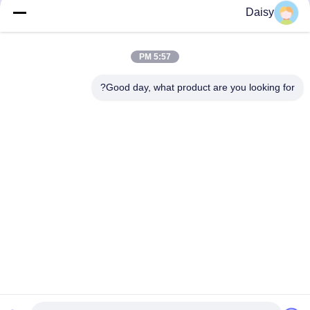
بهترین قیمت رو بدست
بهترین قیمت رو بدست
Daisy
بیار
بیار
5:57 PM
Good day, what product are you looking for?
Nanjing Henglande Machinery Technology Co.,
Ltd.
jayce@hldextruder.com
86-15251884557
نه11جاده "چينگو"، شهر "هوشو"، منطقه "جيانگينگ"، "نانجينگ"،
چين.
چین کیفیت خوب اکسترودر دو پیچ عرضه کننده. حقوق چاپ 2024-
2026 Nanjing Henglande Machinery Technology Co., Ltd.