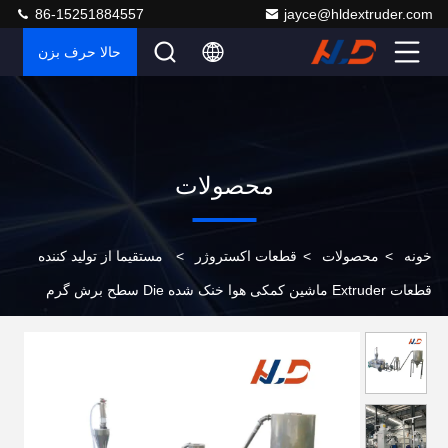
86-15251884557
jayce@hldextruder.com
حالا حرف بزن
محصولات
خونه
>
محصولات
>
قطعات اکستروژر
>
مستقیما از تولید کننده
قطعات Extruder ماشین کمکی هوا خنک شده Die سطح برش گرم
سیستم pelletizing