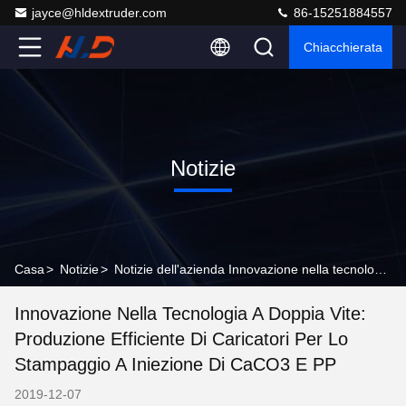
jayce@hldextruder.com
86-15251884557
Chiacchierata
Notizie
Casa
>
Notizie
>
Notizie dell'azienda Innovazione nella tecnologia a doppia vite: produzione efficiente di caricatori per lo stampaggio a iniezione di CaCO3 e PP
Innovazione Nella Tecnologia A Doppia Vite:
Produzione Efficiente Di Caricatori Per Lo
Stampaggio A Iniezione Di CaCO3 E PP
2019-12-07