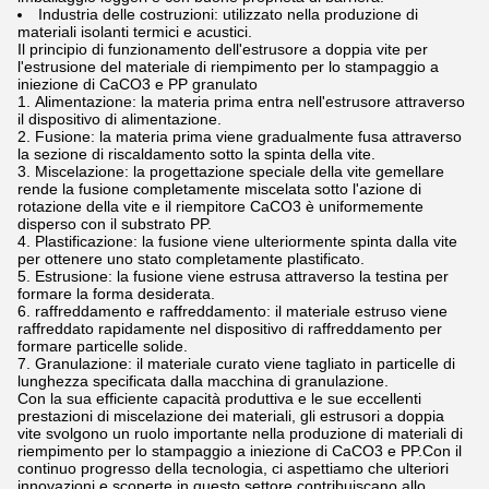
Industria delle costruzioni: utilizzato nella produzione di
materiali isolanti termici e acustici.
Il principio di funzionamento dell'estrusore a doppia vite per
l'estrusione del materiale di riempimento per lo stampaggio a
iniezione di CaCO3 e PP granulato
Alimentazione: la materia prima entra nell'estrusore attraverso
il dispositivo di alimentazione.
Fusione: la materia prima viene gradualmente fusa attraverso
la sezione di riscaldamento sotto la spinta della vite.
Miscelazione: la progettazione speciale della vite gemellare
rende la fusione completamente miscelata sotto l'azione di
rotazione della vite e il riempitore CaCO3 è uniformemente
disperso con il substrato PP.
Plastificazione: la fusione viene ulteriormente spinta dalla vite
per ottenere uno stato completamente plastificato.
Estrusione: la fusione viene estrusa attraverso la testina per
formare la forma desiderata.
raffreddamento e raffreddamento: il materiale estruso viene
raffreddato rapidamente nel dispositivo di raffreddamento per
formare particelle solide.
Granulazione: il materiale curato viene tagliato in particelle di
lunghezza specificata dalla macchina di granulazione.
Con la sua efficiente capacità produttiva e le sue eccellenti
prestazioni di miscelazione dei materiali, gli estrusori a doppia
vite svolgono un ruolo importante nella produzione di materiali di
riempimento per lo stampaggio a iniezione di CaCO3 e PP.Con il
continuo progresso della tecnologia, ci aspettiamo che ulteriori
innovazioni e scoperte in questo settore contribuiscano allo